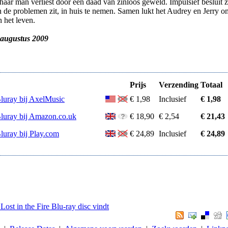
haar man verliest door een daad van zinloos geweld. Impulsief besluit 
n de problemen zit, in huis te nemen. Samen lukt het Audrey en Jerry o
 het leven.
 augustus 2009
Prijs
Verzending
Totaal
Bluray bij AxelMusic
€ 1,98
Inclusief
€ 1,98
Bluray bij Amazon.co.uk
€ 18,90
€ 2,54
€ 21,43
luray bij Play.com
€ 24,89
Inclusief
€ 24,89
Lost in the Fire Blu-ray disc vindt