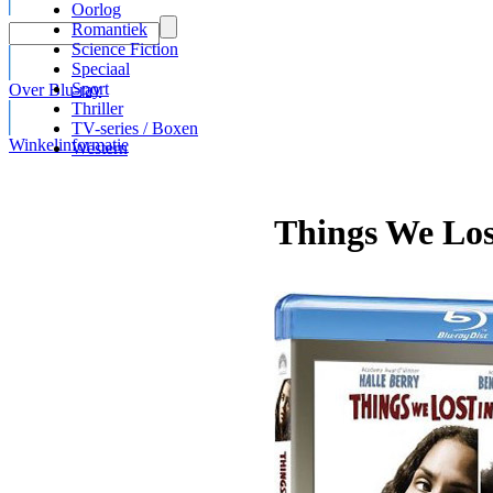
Oorlog
Romantiek
Science Fiction
Speciaal
Sport
Over Blu-ray
Thriller
TV-series / Boxen
Winkelinformatie
Western
Things We Lost