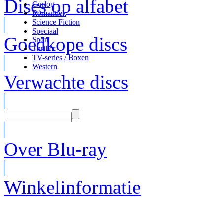
Discs op alfabet
Oorlog
Romantiek
Science Fiction
Speciaal
Goedkope discs
Sport
Thriller
TV-series / Boxen
Western
Verwachte discs
Over Blu-ray
Winkelinformatie