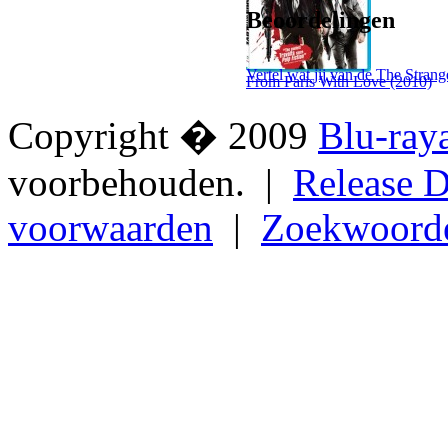
Beoordelingen
Vertel wat jij van de The Strang
From Paris With Love (2010)
Copyright � 2009
Blu-ray
voorbehouden. |
Release D
voorwaarden
|
Zoekwoord