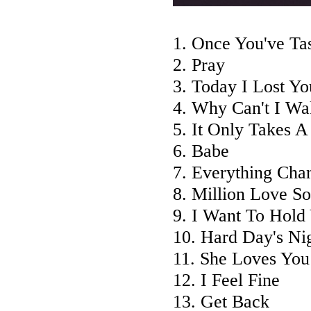
1. Once You've Ta
2. Pray
3. Today I Lost Yo
4. Why Can't I W
5. It Only Takes A
6. Babe
7. Everything Cha
8. Million Love S
9. I Want To Hold
10. Hard Day's Ni
11. She Loves You
12. I Feel Fine
13. Get Back