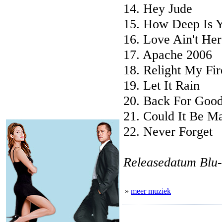
14. Hey Jude
15. How Deep Is 
16. Love Ain't He
17. Apache 2006
18. Relight My Fir
19. Let It Rain
20. Back For Goo
21. Could It Be M
22. Never Forget
Releasedatum Blu-
»
meer muziek