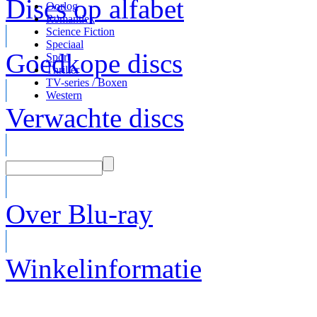
Discs op alfabet
Oorlog
Romantiek
Science Fiction
Speciaal
Goedkope discs
Sport
Thriller
TV-series / Boxen
Western
Verwachte discs
Over Blu-ray
Winkelinformatie