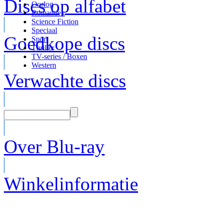
Discs op alfabet
Oorlog
Romantiek
Science Fiction
Speciaal
Goedkope discs
Sport
Thriller
TV-series / Boxen
Western
Verwachte discs
Over Blu-ray
Winkelinformatie