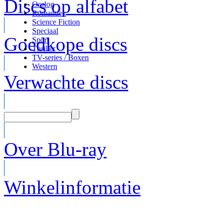
Discs op alfabet
Oorlog
Romantiek
Science Fiction
Speciaal
Goedkope discs
Sport
Thriller
TV-series / Boxen
Western
Verwachte discs
Over Blu-ray
Winkelinformatie