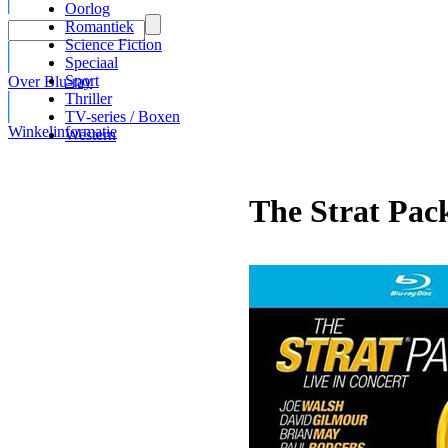
Oorlog
Romantiek
Science Fiction
Speciaal
Sport
Over Blu-ray
Thriller
TV-series / Boxen
Winkelinformatie
Western
The Strat Pack