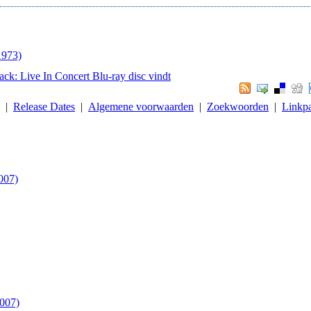
1973)
Pack: Live In Concert Blu-ray disc vindt
. |
Release Dates
|
Algemene voorwaarden
|
Zoekwoorden
|
Linkpa
007)
2007)