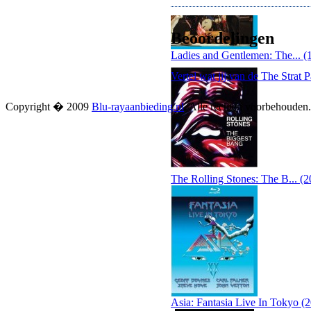
Beoordelingen
Ladies and Gentlemen: The... (
Vertel wat jij van de The Strat 
Copyright � 2009
Blu-rayaanbieding.nl
. Alle rechten voorbehouden
The Rolling Stones: The B... (2
Asia: Fantasia Live In Tokyo (