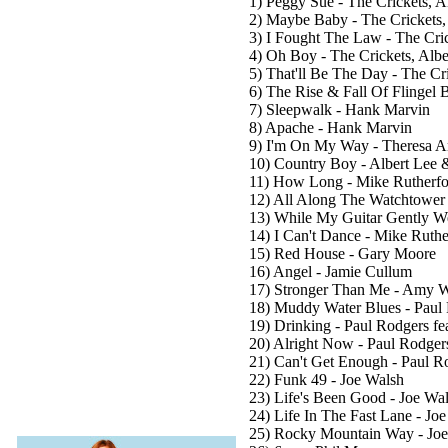
1) Peggy Sue - The Crickets, 
2) Maybe Baby - The Crickets,
3) I Fought The Law - The Cri
4) Oh Boy - The Crickets, Alb
5) That'll Be The Day - The Cr
6) The Rise & Fall Of Flingel
7) Sleepwalk - Hank Marvin
8) Apache - Hank Marvin
9) I'm On My Way - Theresa A
10) Country Boy - Albert Lee 
11) How Long - Mike Rutherfo
12) All Along The Watchtower 
13) While My Guitar Gently W
14) I Can't Dance - Mike Ruth
15) Red House - Gary Moore
16) Angel - Jamie Cullum
17) Stronger Than Me - Amy 
18) Muddy Water Blues - Paul
19) Drinking - Paul Rodgers f
20) Alright Now - Paul Rodge
21) Can't Get Enough - Paul R
22) Funk 49 - Joe Walsh
23) Life's Been Good - Joe Wa
24) Life In The Fast Lane - Jo
25) Rocky Mountain Way - Jo