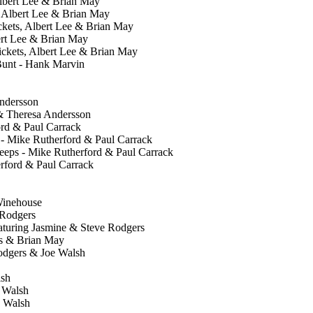
Albert Lee & Brian May
 Albert Lee & Brian May
ckets, Albert Lee & Brian May
ert Lee & Brian May
ickets, Albert Lee & Brian May
 Bunt - Hank Marvin
ndersson
& Theresa Andersson
rd & Paul Carrack
- Mike Rutherford & Paul Carrack
eeps - Mike Rutherford & Paul Carrack
erford & Paul Carrack
Winehouse
 Rodgers
eaturing Jasmine & Steve Rodgers
rs & Brian May
odgers & Joe Walsh
lsh
e Walsh
e Walsh