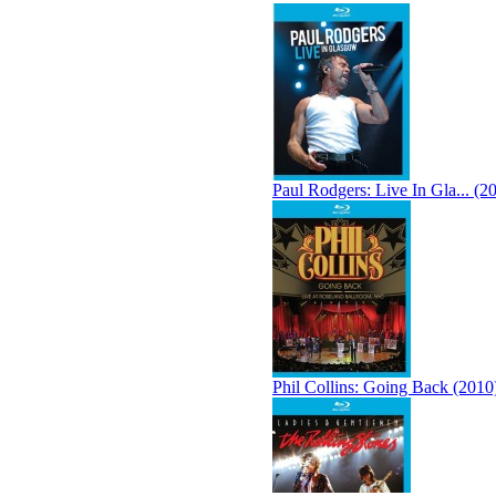
Paul Rodgers: Live In Gla... (2
Phil Collins: Going Back (2010