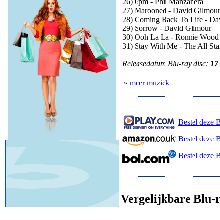
26) 6pm - Phil Manzanera
27) Marooned - David Gilmour
28) Coming Back To Life - Da
29) Sorrow - David Gilmour
30) Ooh La La - Ronnie Wood
31) Stay With Me - The All St
Releasedatum Blu-ray disc:
17
»
meer muziek
Bestel deze B
Bestel deze 
Bestel deze 
Vergelijkbare Blu-r