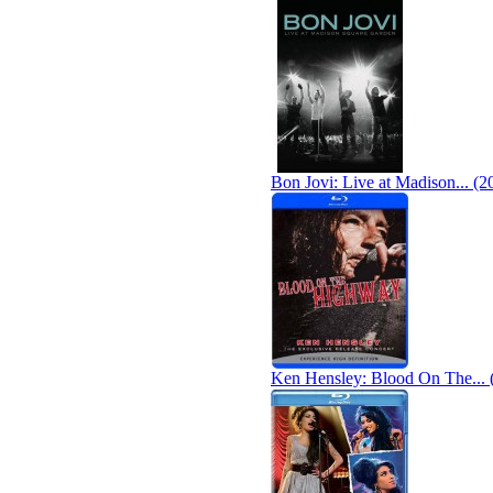
Bon Jovi: Live at Madison... (2
Ken Hensley: Blood On The... 