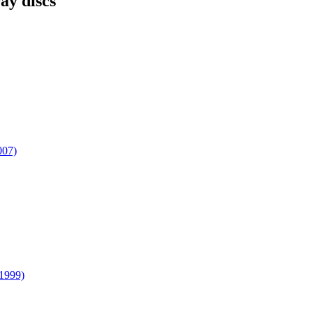
ay discs
007)
(1999)