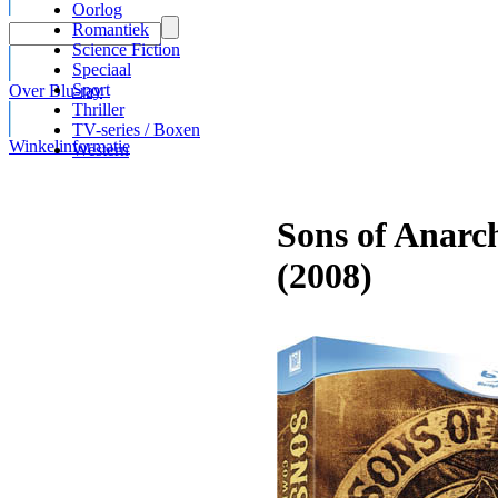
Oorlog
Romantiek
Science Fiction
Speciaal
Sport
Over Blu-ray
Thriller
TV-series / Boxen
Winkelinformatie
Western
Sons of Anarc
(2008)