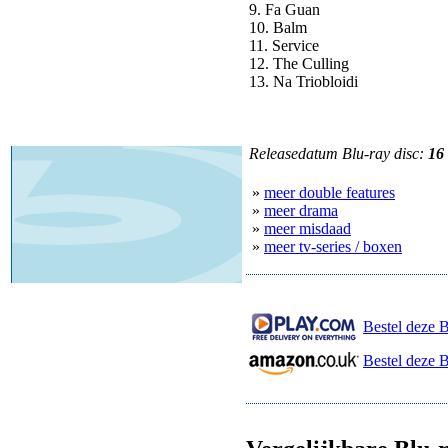
9. Fa Guan
10. Balm
11. Service
12. The Culling
13. Na Triobloidi
Releasedatum Blu-ray disc:
16
»
meer double features
»
meer drama
»
meer misdaad
»
meer tv-series / boxen
Bestel deze B
Bestel deze 