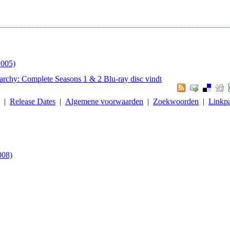
2005)
narchy: Complete Seasons 1 & 2 Blu-ray disc vindt
. |
Release Dates
|
Algemene voorwaarden
|
Zoekwoorden
|
Linkpa
008)