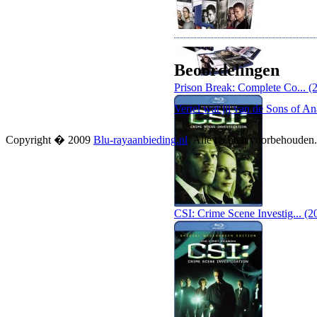
Beoordelingen
Prison Break: Complete Co... (
Vertel wat jij van de Sons of A
Copyright � 2009
Blu-rayaanbieding.nl
. Alle rechten voorbehouden
CSI: Crime Scene Investig... (2