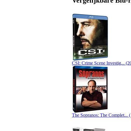
Vergelijkbare Blu-r
CSI: Crime Scene Investig... (2
The Sopranos: The Complet... 