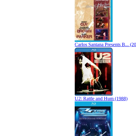
Carlos Santana Presents B... (2
U2: Rattle and Hum (1988)