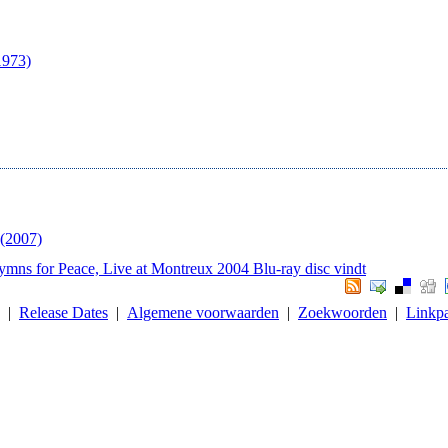
1973)
 (2007)
Hymns for Peace, Live at Montreux 2004 Blu-ray disc vindt
. |
Release Dates
|
Algemene voorwaarden
|
Zoekwoorden
|
Linkpa