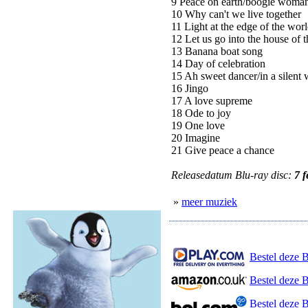
9 Peace on earth/boogie woma
10 Why can't we live together
11 Light at the edge of the wor
12 Let us go into the house of t
13 Banana boat song
14 Day of celebration
15 Ah sweet dancer/in a silent
16 Jingo
17 A love supreme
18 Ode to joy
19 One love
20 Imagine
21 Give peace a chance
Releasedatum Blu-ray disc:
7 
»
meer muziek
Bestel deze B
Bestel deze 
Bestel deze 