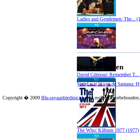
Ladies and Gentlemen: The... (
Beoordelingen
David Gilmour: Remember T...
Vertel wat jij van de Santana: 
Copyright � 2009
Blu-rayaanbieding.nl
. Alle rechten voorbehouden
The Who: Kilburn 1977 (1977)