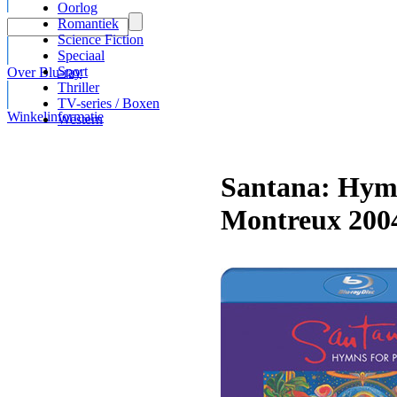
Oorlog
Romantiek
Science Fiction
Speciaal
Sport
Over Blu-ray
Thriller
TV-series / Boxen
Winkelinformatie
Western
Santana: Hymn
Montreux 2004