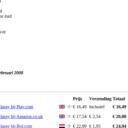
n
ld
he lord
 way
februari 2008
Prijs
Verzending
Totaal
luray bij Play.com
€ 16,49
Inclusief
€ 16,49
Bluray bij Amazon.co.uk
€ 17,54
€ 2,54
€ 20,08
Bluray bij Bol.com
€ 22,99
€ 1,95
€ 24,94