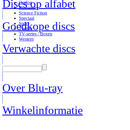
Discs op alfabet
Oorlog
Romantiek
Science Fiction
Speciaal
Goedkope discs
Sport
Thriller
TV-series / Boxen
Western
Verwachte discs
Over Blu-ray
Winkelinformatie