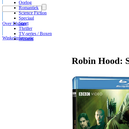
Oorlog
Romantiek
Science Fiction
Speciaal
Sport
Over Blu-ray
Thriller
TV-series / Boxen
Winkelinformatie
Western
Robin Hood: S