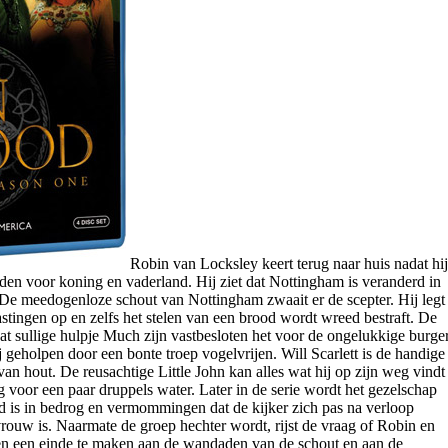
Robin van Locksley keert terug naar huis nadat hij
eden voor koning en vaderland. Hij ziet dat Nottingham is veranderd in
 De meedogenloze schout van Nottingham zwaait er de scepter. Hij legt
stingen op en zelfs het stelen van een brood wordt wreed bestraft. De
at sullige hulpje Much zijn vastbesloten het voor de ongelukkige burge
geholpen door een bonte troep vogelvrijen. Will Scarlett is de handige
van hout. De reusachtige Little John kan alles wat hij op zijn weg vindt
 voor een paar druppels water. Later in de serie wordt het gezelschap
d is in bedrog en vermommingen dat de kijker zich pas na verloop
n vrouw is. Naarmate de groep hechter wordt, rijst de vraag of Robin en
gen een einde te maken aan de wandaden van de schout en aan de