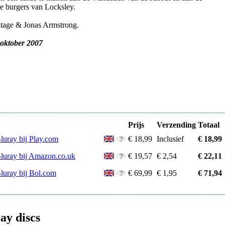
e burgers van Locksley.
itage & Jonas Armstrong.
 oktober 2007
Prijs
Verzending
Totaal
luray bij Play.com
€ 18,99
Inclusief
€ 18,99
Bluray bij Amazon.co.uk
€ 19,57
€ 2,54
€ 22,11
Bluray bij Bol.com
€ 69,99
€ 1,95
€ 71,94
ay discs