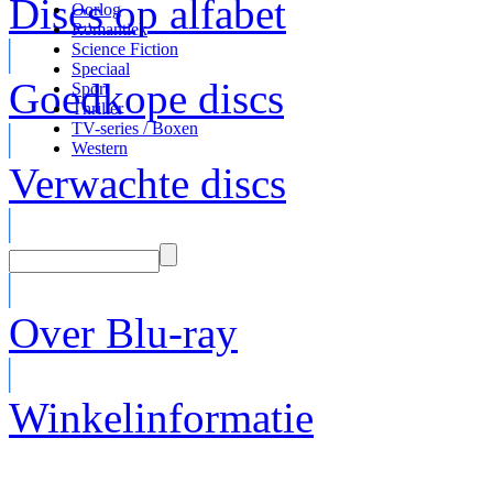
Discs op alfabet
Oorlog
Romantiek
Science Fiction
Speciaal
Goedkope discs
Sport
Thriller
TV-series / Boxen
Western
Verwachte discs
Over Blu-ray
Winkelinformatie