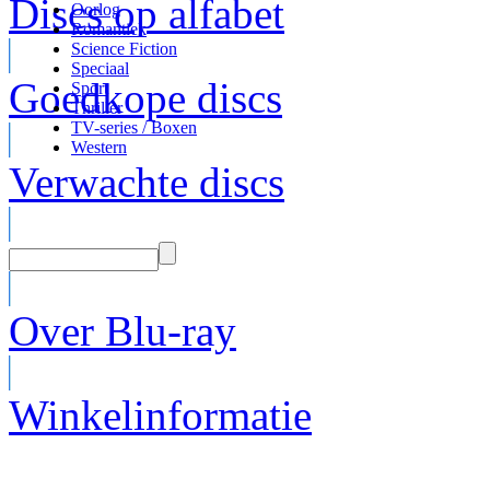
Discs op alfabet
Oorlog
Romantiek
Science Fiction
Speciaal
Goedkope discs
Sport
Thriller
TV-series / Boxen
Western
Verwachte discs
Over Blu-ray
Winkelinformatie