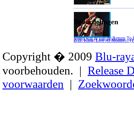
Beoordelingen
Vertel wat jij van de Return To
B.B. King: Live At Montre... (
Copyright � 2009
Blu-ray
voorbehouden. |
Release D
voorwaarden
|
Zoekwoord