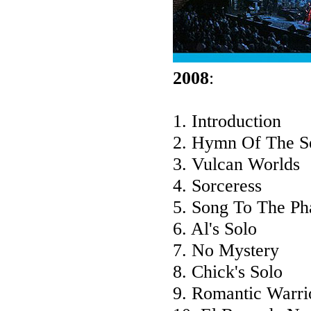
2008
:
1. Introduction
2. Hymn Of The S
3. Vulcan Worlds
4. Sorceress
5. Song To The Ph
6. Al's Solo
7. No Mystery
8. Chick's Solo
9. Romantic Warri