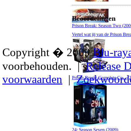
Beoordelingen
Prison Break: Season Two (200
Vertel wat jij van de Prison Br
Copyright � 2009
Blu-ray
voorbehouden. |
Release D
voorwaarden
|
Zoekwoord
Prison Break: Complete Co... (
24: Season Seven (2009)