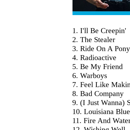
1. I'll Be Creepin'
2. The Stealer
3. Ride On A Pony
4. Radioactive
5. Be My Friend
6. Warboys
7. Feel Like Maki
8. Bad Company
9. (I Just Wanna) 
10. Louisiana Blue
11. Fire And Wate
12. Wishing Well