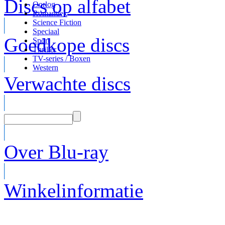
Discs op alfabet
Oorlog
Romantiek
Science Fiction
Speciaal
Goedkope discs
Sport
Thriller
TV-series / Boxen
Western
Verwachte discs
Over Blu-ray
Winkelinformatie