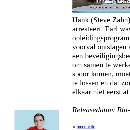
Hank (Steve Zahn)
arresteert. Earl wa
opleidingsprogra
voorval ontslagen a
een beveiligingsbed
om samen te werke
spoor komen, moet
te lossen en dat z
elkaar niet eerst 
Releasedatum Blu-
»
meer actie