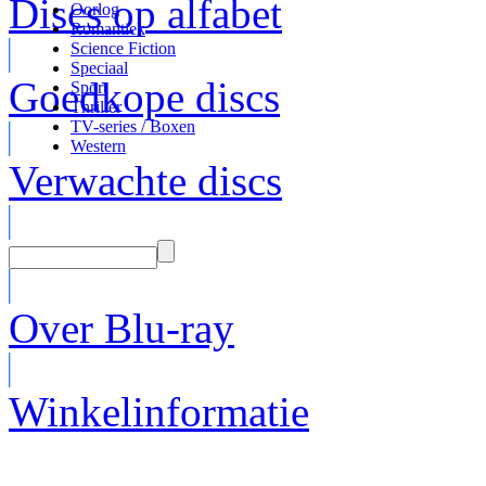
Discs op alfabet
Oorlog
Romantiek
Science Fiction
Speciaal
Goedkope discs
Sport
Thriller
TV-series / Boxen
Western
Verwachte discs
Over Blu-ray
Winkelinformatie