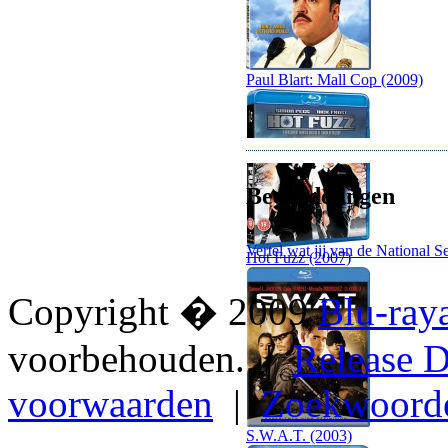
Paul Blart: Mall Cop (2009)
Beoordelingen
Vertel wat jij van de National S
Hot Fuzz (2007)
Copyright � 2009
Blu-ray
voorbehouden. |
Release D
voorwaarden
|
Zoekwoord
S.W.A.T. (2003)