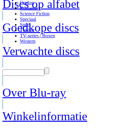
Discs op alfabet
Oorlog
Romantiek
Science Fiction
Speciaal
Goedkope discs
Sport
Thriller
TV-series / Boxen
Western
Verwachte discs
Over Blu-ray
Winkelinformatie