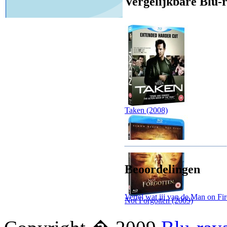
Vergelijkbare Blu-r
Taken (2008)
Beoordelingen
Vertel wat jij van de Man on Fir
Not Forgotten (2009)