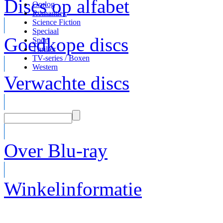
Discs op alfabet
Oorlog
Romantiek
Science Fiction
Speciaal
Goedkope discs
Sport
Thriller
TV-series / Boxen
Western
Verwachte discs
Over Blu-ray
Winkelinformatie