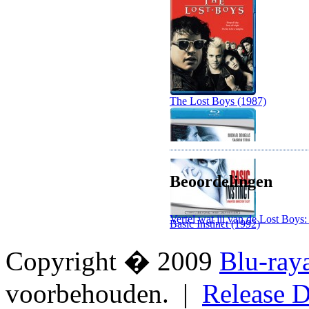
The Lost Boys (1987)
Beoordelingen
Vertel wat jij van de Lost Boys:
Basic Instinct (1992)
Copyright � 2009
Blu-ray
voorbehouden. |
Release D