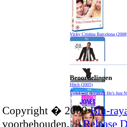
Vicky Cristina Barcelona (2008
Beoordelingen
Hitch (2005)
Vertel wat jij van de He's Just 
Copyright � 2009
Blu-ray
voorbehouden. |
Release D