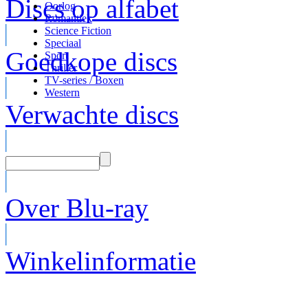
Discs op alfabet
Oorlog
Romantiek
Science Fiction
Speciaal
Goedkope discs
Sport
Thriller
TV-series / Boxen
Western
Verwachte discs
Over Blu-ray
Winkelinformatie