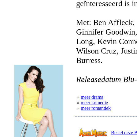
geïnteresseerd is in
Met: Ben Affleck,
Ginnifer Goodwin, 
Long, Kevin Connol
Wilson Cruz, Just
Burress.
Releasedatum Blu-
»
meer drama
»
meer komedie
»
meer romantiek
Bestel deze 