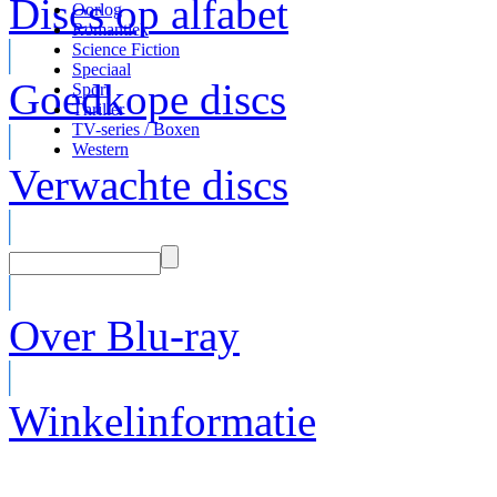
Discs op alfabet
Oorlog
Romantiek
Science Fiction
Speciaal
Goedkope discs
Sport
Thriller
TV-series / Boxen
Western
Verwachte discs
Over Blu-ray
Winkelinformatie