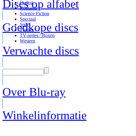
Discs op alfabet
Oorlog
Romantiek
Science Fiction
Speciaal
Goedkope discs
Sport
Thriller
TV-series / Boxen
Western
Verwachte discs
Over Blu-ray
Winkelinformatie