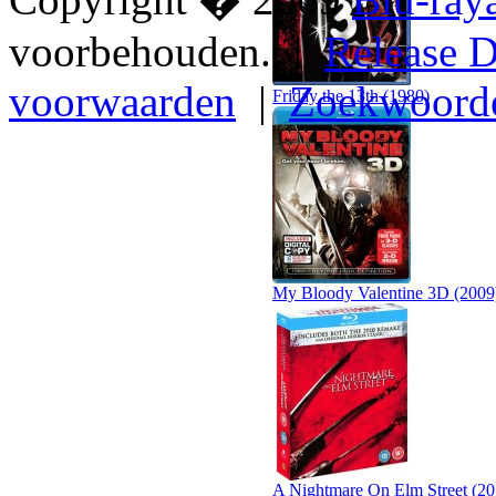
voorbehouden. |
Release D
voorwaarden
|
Zoekwoord
Friday the 13th (1980)
My Bloody Valentine 3D (2009
A Nightmare On Elm Street (20