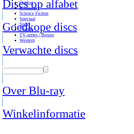
Discs op alfabet
Oorlog
Romantiek
Science Fiction
Speciaal
Goedkope discs
Sport
Thriller
TV-series / Boxen
Western
Verwachte discs
Over Blu-ray
Winkelinformatie