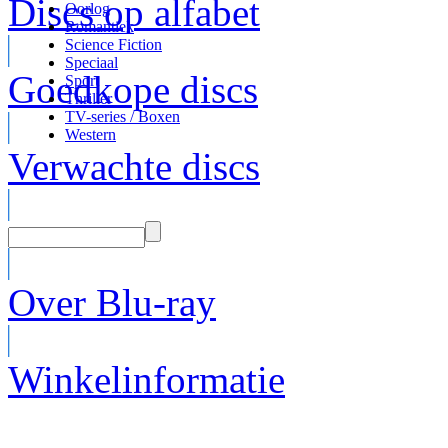
Discs op alfabet
Oorlog
Romantiek
Science Fiction
Speciaal
Goedkope discs
Sport
Thriller
TV-series / Boxen
Western
Verwachte discs
Over Blu-ray
Winkelinformatie