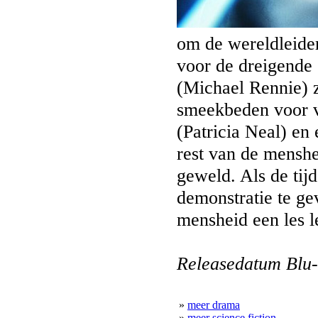
om de wereldleide
voor de dreigende
(Michael Rennie) 
smeekbeden voor v
(Patricia Neal) en
rest van de mensh
geweld. Als de tij
demonstratie te ge
mensheid een les l
Releasedatum Blu-
»
meer drama
»
meer science fiction