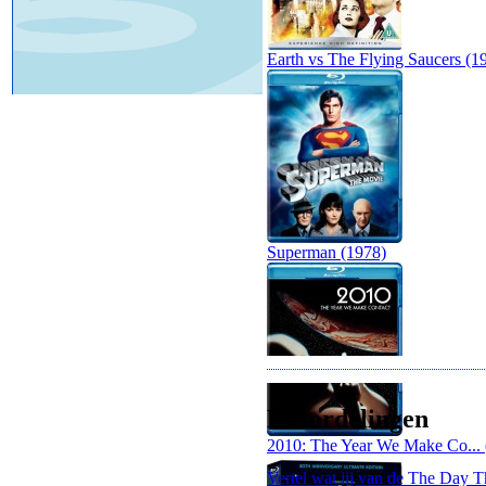
Earth vs The Flying Saucers (1
Superman (1978)
Beoordelingen
2010: The Year We Make Co... 
Vertel wat jij van de The Day Th