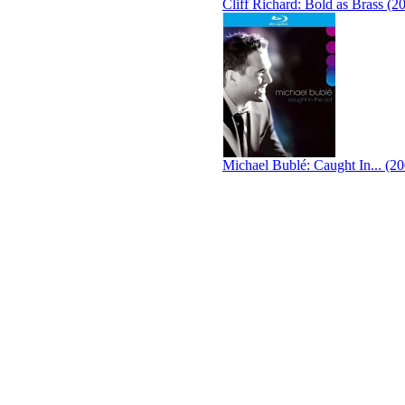
Cliff Richard: Bold as Brass (2
Michael Bublé: Caught In... (2