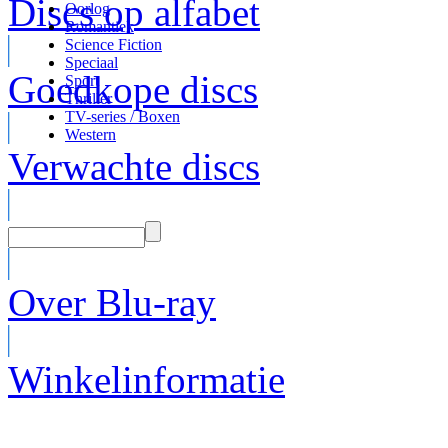
Discs op alfabet
Oorlog
Romantiek
Science Fiction
Speciaal
Goedkope discs
Sport
Thriller
TV-series / Boxen
Western
Verwachte discs
Over Blu-ray
Winkelinformatie