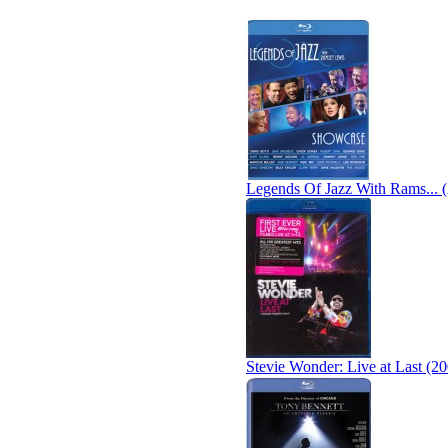
Legends Of Jazz With Rams... 
Stevie Wonder: Live at Last (2