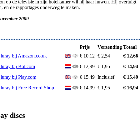
 op de televisie in zijn hotelkamer wil hij haar huwen. Hij overtuigt
en, en de rapportages onderweg te maken.
november 2009
Prijs
Verzending
Totaal
Bluray bij Amazon.co.uk
€ 10,12
€ 2,54
€ 12,66
Bluray bij Bol.com
€ 12,99
€ 1,95
€ 14,94
luray bij Play.com
€ 15,49
Inclusief
€ 15,49
Bluray bij Free Record Shop
€ 14,99
€ 1,95
€ 16,94
ay discs