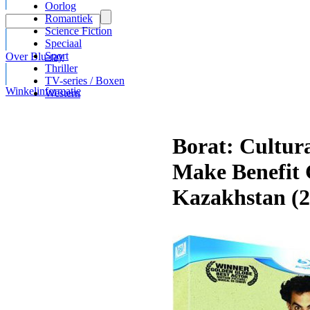
Oorlog
Romantiek
Science Fiction
Speciaal
Sport
Over Blu-ray
Thriller
TV-series / Boxen
Winkelinformatie
Western
Borat: Cultura
Make Benefit 
Kazakhstan (2