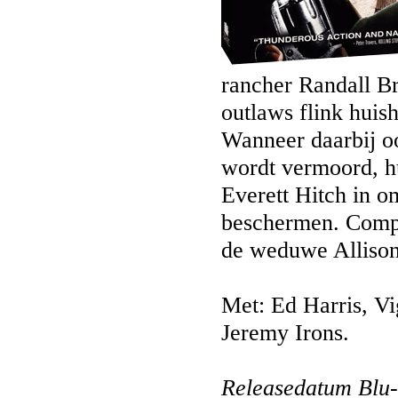
rancher Randall Br
outlaws flink huis
Wanneer daarbij oo
wordt vermoord, h
Everett Hitch in o
beschermen. Compl
de weduwe Allison
Met: Ed Harris, V
Jeremy Irons.
Releasedatum Blu-