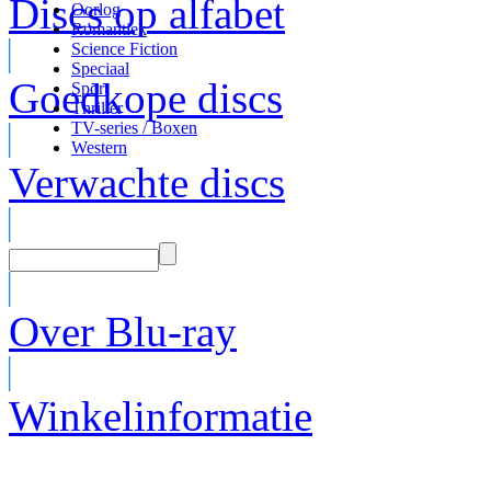
Discs op alfabet
Oorlog
Romantiek
Science Fiction
Speciaal
Goedkope discs
Sport
Thriller
TV-series / Boxen
Western
Verwachte discs
Over Blu-ray
Winkelinformatie