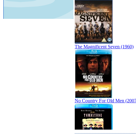
The Magnificent Seven (1960)
No Country For Old Men (2007