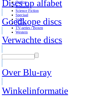
Discs op alfabet
Oorlog
Romantiek
Science Fiction
Speciaal
Goedkope discs
Sport
Thriller
TV-series / Boxen
Western
Verwachte discs
Over Blu-ray
Winkelinformatie