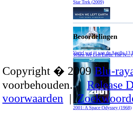
Star Trek (2009)
Beoordelingen
Vertel wat jij van de Apollo 13 
When We Left Earth: The N... 
Copyright � 2009
Blu-ray
voorbehouden. |
Release D
voorwaarden
|
Zoekwoord
2001: A Space Odyssey (1968)