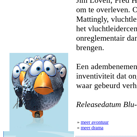
Jim Lovell, Fred H
om te overleven. O
Mattingly, vluchtl
het vluchtleidercen
onreglementair da
brengen.
Een adembenemend
inventiviteit dat 
waar gebeurd verh
Releasedatum Blu-
»
meer avontuur
»
meer drama