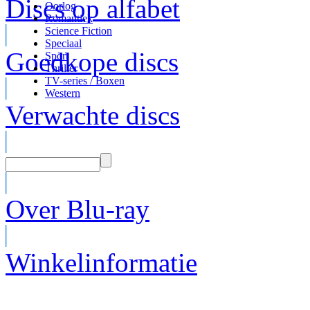
Discs op alfabet
Oorlog
Romantiek
Science Fiction
Speciaal
Goedkope discs
Sport
Thriller
TV-series / Boxen
Western
Verwachte discs
Over Blu-ray
Winkelinformatie