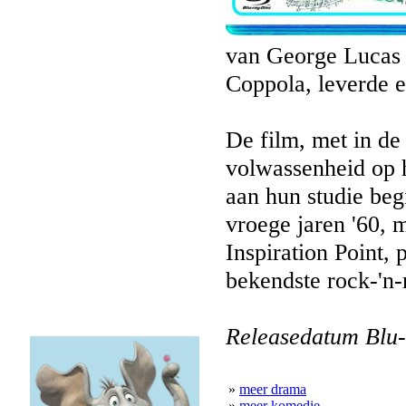
van George Lucas 
Coppola, leverde 
De film, met in de
volwassenheid op h
aan hun studie beg
vroege jaren '60, m
Inspiration Point,
bekendste rock-'n-r
Releasedatum Blu-
»
meer drama
»
meer komedie