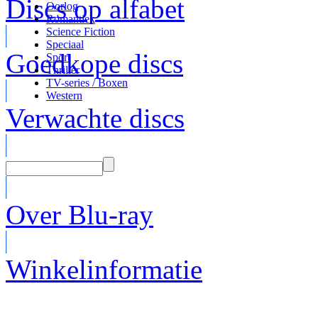
Discs op alfabet
Oorlog
Romantiek
Science Fiction
Speciaal
Goedkope discs
Sport
Thriller
TV-series / Boxen
Western
Verwachte discs
Over Blu-ray
Winkelinformatie