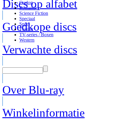
Discs op alfabet
Oorlog
Romantiek
Science Fiction
Speciaal
Goedkope discs
Sport
Thriller
TV-series / Boxen
Western
Verwachte discs
Over Blu-ray
Winkelinformatie