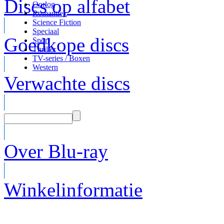
Discs op alfabet
Oorlog
Romantiek
Science Fiction
Speciaal
Goedkope discs
Sport
Thriller
TV-series / Boxen
Western
Verwachte discs
Over Blu-ray
Winkelinformatie