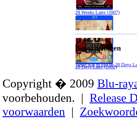
28 Weeks Later (2007)
Beoordelingen
Vertel wat jij van de 28 Days L
28 Days Later (2002)
Copyright � 2009
Blu-ray
voorbehouden. |
Release D
voorwaarden
|
Zoekwoord